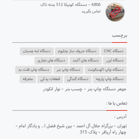
K806 – دستگاه کونیکا 512 بدنه تاک
تماس بگیرید
برچسب
دستگاه CNC
دستگاه حروف ساز چنلیوم
دستگاه لبه چسبان
دستگاه لیزر
دستگاه های آکبند
دستگاه های نجاری
دستگاه چاپ اکوسالونت
دستگاه چاپ بنر
دستگاه چاپ فلت بد
دستگاه چاپ پارچه
دستگاه گندگی
قطعات یدکی
متفرقه
جوهر دستگاه چاپ بنر
–
چسب بنر
– ن
وار انکودر
تماس با ما :
آدرس :
تهران – بزرگراه جلال آل احمد – بين شيخ فضل ا… و يادگار امام –
چهار راه آريافر – پلاک 315