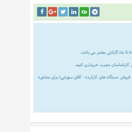
شد.
ظر کارشناسان مجرب خریداری کنید.
021490 در ساعات اداری و شماره موبایل 09129375240 ( مدیر فروش دستگاه های کارکرده - آقای سهرابی) برای مشاوره