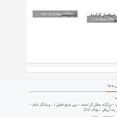
دستگاه حروفساز یک طرف تیغ
H302 – دستگاه حروفساز کارکرده دو طرف تیغ
با ما :
 :
 – بزرگراه جلال آل احمد – بين شيخ فضل ا… و يادگار امام –
راه آريافر – پلاک 315