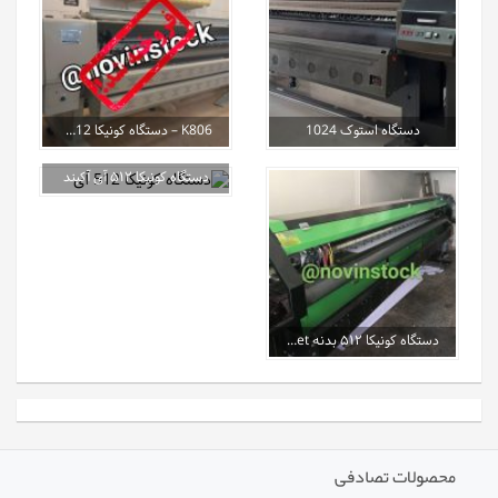
دستگاه استوک 1024
K806 – دستگاه کونیکا 512 بدنه تاک
دستگاه کونیکا ۵۱۲ آی آکبند
دستگاه کونیکا ۵۱۲ بدنه NTjet
محصولات تصادفی