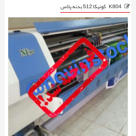
K804 – کونیکا 512 بدنه پلاس