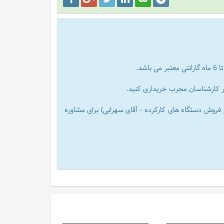
شد.
ظر کارشناسان مجرب خریداری کنید.
021490 در ساعات اداری و شماره موبایل 09129375240 ( مدیر فروش دستگاه های کارکرده - آقای سهرابی) برای مشاوره