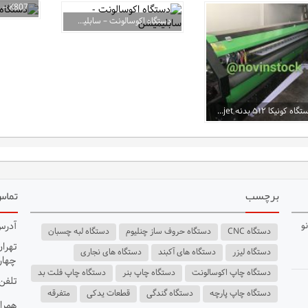
دستگاه اکوسالونت – سابلیمیشن
دستگاه کونیکا ۵۱۲ بدنه NTjet
برچسب
تماس 
آدرس
دستگاه CNC
دستگاه حروف ساز چنلیوم
دستگاه لبه چسبان
تهران
دستگاه لیزر
دستگاه های آکبند
دستگاه های نجاری
چهار 
دستگاه چاپ اکوسالونت
دستگاه چاپ بنر
دستگاه چاپ فلت بد
تلفن : 49063
دستگاه چاپ پارچه
دستگاه گندگی
قطعات یدکی
متفرقه
همراه (س