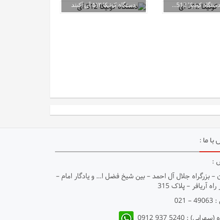
K807 – دستگاه کونیکا 512 آی
دستگاه کونیکا ۵۱۲ آی آکبند
با ما :
 :
 – بزرگراه جلال آل احمد – بين شيخ فضل ا… و يادگار امام –
راه آريافر – پلاک 315
 – 021
هرابی) : 5240 937 0912