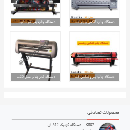
دستگاه چاپ فلکس و بنر کونیکا 1024
دستگاه چاپ بنر اکو سالونت DX5-DX7
دستگاه چاپ بنر و فلکس کونیکا 512 مدل RX
دستگاه کاتر پلاتر مدل NT720
محصولات تصادفی
K807 – دستگاه کونیکا 512 آی